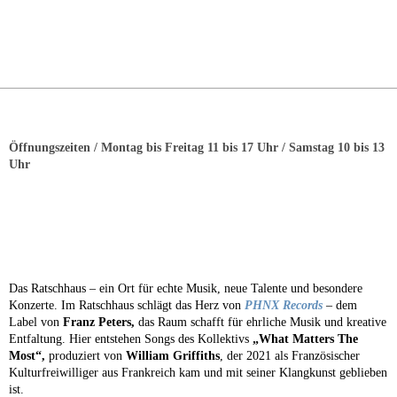
Skip
to
content
Öffnungszeiten / Montag bis Freitag 11 bis 17 Uhr / Samstag 10 bis 13
Uhr
PHÖNIX AUS DER ASCHE – MUSIK
IM RATSCHHAUS
Das Ratschhaus – ein Ort für echte Musik, neue Talente und besondere
Konzerte. Im Ratschhaus schlägt das Herz von
PHNX Records
– dem
Label von
Franz Peters,
das Raum schafft für ehrliche Musik und kreative
Entfaltung. Hier entstehen Songs des Kollektivs
„What Matters The
Most“,
produziert von
William Griffiths
, der 2021 als Französischer
Kulturfreiwilliger aus Frankreich kam und mit seiner Klangkunst geblieben
ist.